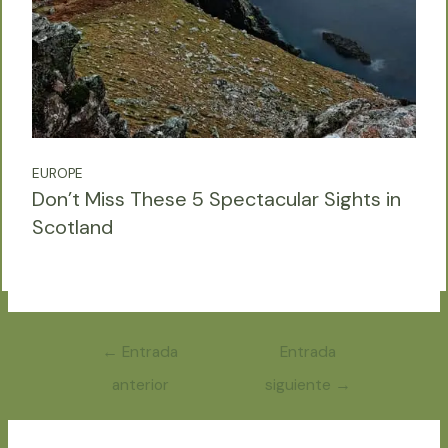
EUROPE
Don’t Miss These 5 Spectacular Sights in
Scotland
Navegación
←
Entrada
Entrada
de
anterior
siguiente
→
entradas