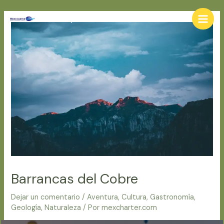
Ir
al
Turismo y consultoria
Main
contenido
Men
Barrancas del Cobre
Dejar un comentario
/
Aventura
,
Cultura
,
Gastronomía
,
Geología
,
Naturaleza
/ Por
mexcharter.com